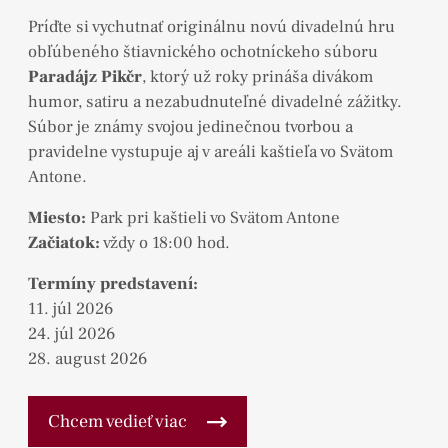
Príďte si vychutnať originálnu novú divadelnú hru
obľúbeného štiavnického ochotníckeho súboru
Paradájz Pikčr
, ktorý už roky prináša divákom
humor, satiru a nezabudnuteľné divadelné zážitky.
Súbor je známy svojou jedinečnou tvorbou a
pravidelne vystupuje aj v areáli kaštieľa vo Svätom
Antone.
Miesto:
Park pri kaštieli vo Svätom Antone
Začiatok:
vždy o 18:00 hod.
Termíny predstavení:
11. júl 2026
24. júl 2026
28. august 2026
Chcem vedieť viac