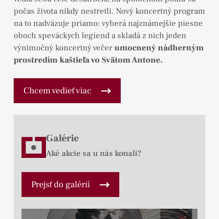
počas života nikdy nestretli. Nový koncertný program
na to nadväzuje priamo: vyberá najznámejšie piesne
oboch speváckych legiend a skladá z nich jeden
výnimočný koncertný večer
umocnený nádherným
prostredím kaštieľa vo Svätom Antone.
Chcem vedieť viac
Galérie
Aké akcie sa u nás konali?
Prejsť do galérií