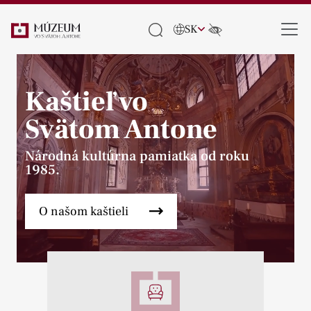
SK
Kaštieľ vo
Svätom Antone
Národná kultúrna pamiatka od roku
1985.
O našom kaštieli
Pause