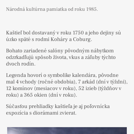
Národná kultúrna pamiatka od roku 1985.
Kaštieľ bol dostavaný v roku 1750 a jeho dejiny sú
úzko späté s rodmi Koháry a Coburg.
Bohato zariadené salóny pôvodným nábytkom
odzrkadľujú spôsob života, vkus a záľuby týchto
dvoch rodín.
Legenda hovorí o symbolike kalendára, pôvodne
mal 4 vchody (ročné obdobia), 7 arkád (dní v týždni),
12 komínov (mesiacov v roku), 52 izieb (týždňov v
roku) a 365 okien (dní v roku).
Súčasťou prehliadky kaštieľa je aj poľovnícka
expozícia s diorámami zvierat.