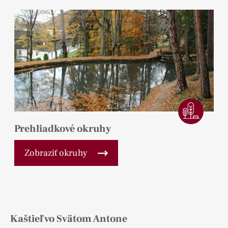
Prehliadkové okruhy
Zobraziť okruhy
Kaštieľ vo Svätom Antone