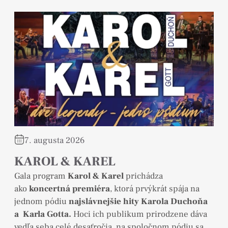
7. augusta 2026
KAROL & KAREL
Gala program
Karol & Karel
prichádza
ako
koncertná premiéra
, ktorá prvýkrát spája na
jednom pódiu
najslávnejšie hity Karola Duchoňa
a Karla Gotta.
Hoci ich publikum prirodzene dáva
vedľa seba celé desaťročia, na spoločnom pódiu sa