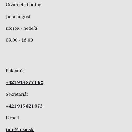
Otváracie hodiny
Júl a august
utorok - nedeľa
09.00 - 16.00
Pokladňa
+421 918 877 062
Sekretariát
+421 915 821 973
E-mail
info@msa.sk