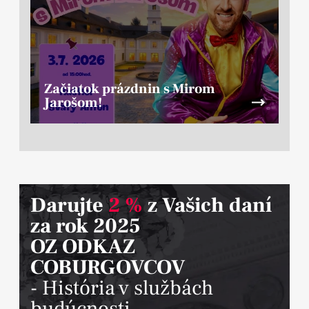
Začiatok prázdnin s Mirom
Jarošom!
Darujte
2 %
z Vašich daní
za rok 2025
OZ ODKAZ
COBURGOVCOV
- História v službách
budúcnosti