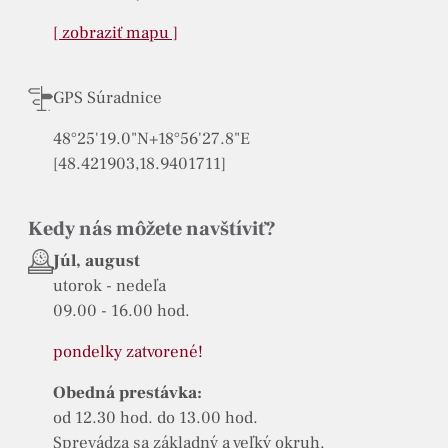
[ zobraziť mapu ]
GPS Súradnice
48°25'19.0"N+18°56'27.8"E
[48.421903,18.9401711]
Kedy nás môžete navštíviť?
Júl, august
utorok - nedeľa
09.00 - 16.00 hod.
pondelky zatvorené!
Obedná prestávka:
od 12.30 hod. do 13.00 hod.
Sprevádza sa základný a veľký okruh.