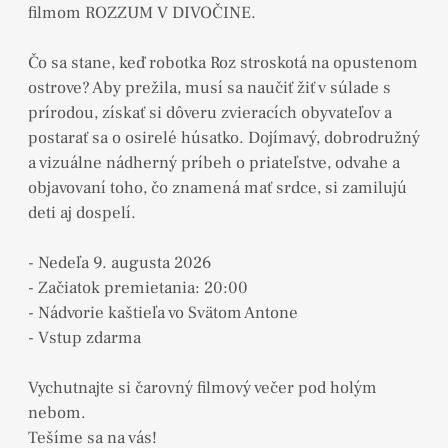
filmom ROZZUM V DIVOČINE.
Čo sa stane, keď robotka Roz stroskotá na opustenom
ostrove? Aby prežila, musí sa naučiť žiť v súlade s
prírodou, získať si dôveru zvieracích obyvateľov a
postarať sa o osirelé húsatko. Dojímavý, dobrodružný
a vizuálne nádherný príbeh o priateľstve, odvahe a
objavovaní toho, čo znamená mať srdce, si zamilujú
deti aj dospelí.
- Nedeľa 9. augusta 2026
- Začiatok premietania: 20:00
- Nádvorie kaštieľa vo Svätom Antone
- Vstup zdarma
Vychutnajte si čarovný filmový večer pod holým
nebom.
Tešíme sa na vás!