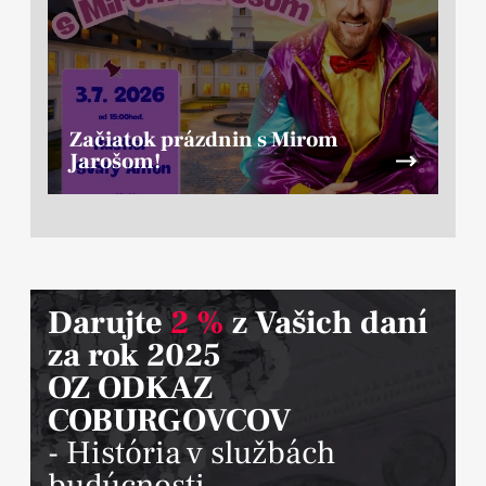
Začiatok prázdnin s Mirom
Jarošom!
Darujte
2 %
z Vašich daní
za rok 2025
OZ ODKAZ
COBURGOVCOV
- História v službách
budúcnosti