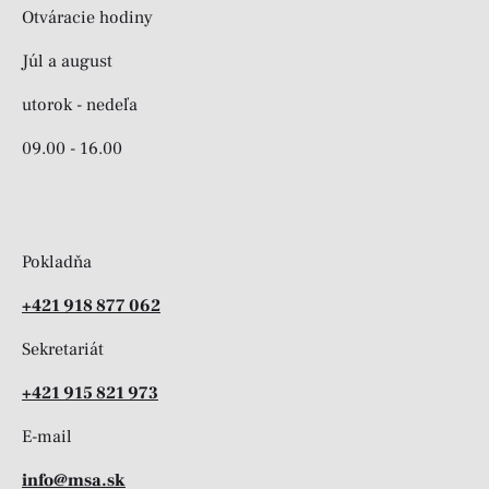
Otváracie hodiny
Júl a august
utorok - nedeľa
09.00 - 16.00
Pokladňa
+421 918 877 062
Sekretariát
+421 915 821 973
E-mail
info@msa.sk