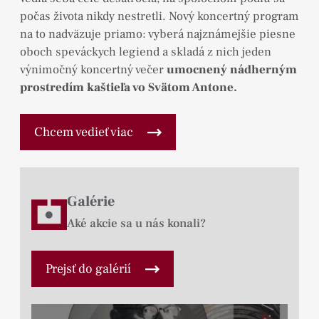
počas života nikdy nestretli. Nový koncertný program
na to nadväzuje priamo: vyberá najznámejšie piesne
oboch speváckych legiend a skladá z nich jeden
výnimočný koncertný večer
umocnený nádherným
prostredím kaštieľa vo Svätom Antone.
Chcem vedieť viac
Galérie
Aké akcie sa u nás konali?
Prejsť do galérií