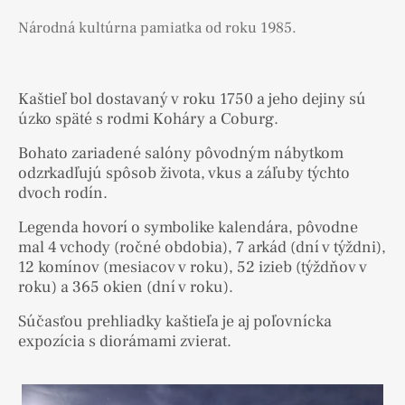
Národná kultúrna pamiatka od roku 1985.
Kaštieľ bol dostavaný v roku 1750 a jeho dejiny sú
úzko späté s rodmi Koháry a Coburg.
Bohato zariadené salóny pôvodným nábytkom
odzrkadľujú spôsob života, vkus a záľuby týchto
dvoch rodín.
Legenda hovorí o symbolike kalendára, pôvodne
mal 4 vchody (ročné obdobia), 7 arkád (dní v týždni),
12 komínov (mesiacov v roku), 52 izieb (týždňov v
roku) a 365 okien (dní v roku).
Súčasťou prehliadky kaštieľa je aj poľovnícka
expozícia s diorámami zvierat.