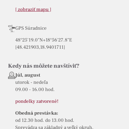
[ zobraziť mapu ]
GPS Súradnice
48°25'19.0"N+18°56'27.8"E
[48.421903,18.9401711]
Kedy nás môžete navštíviť?
Júl, august
utorok - nedeľa
09.00 - 16.00 hod.
pondelky zatvorené!
Obedná prestávka:
od 12.30 hod. do 13.00 hod.
Sprevádza sa základný a veľký okruh.