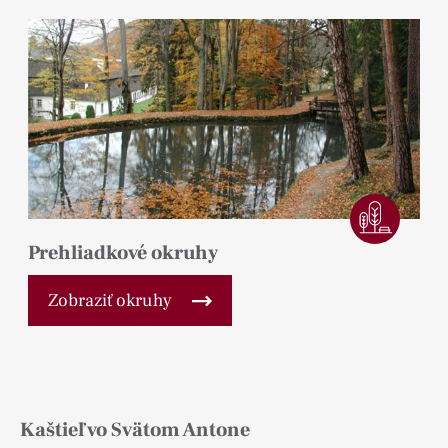
Prehliadkové okruhy
Zobraziť okruhy
Kaštieľ vo Svätom Antone