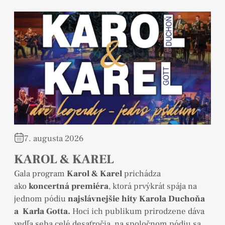
7. augusta 2026
KAROL & KAREL
Gala program
Karol & Karel
prichádza
ako
koncertná premiéra
, ktorá prvýkrát spája na
jednom pódiu
najslávnejšie hity Karola Duchoňa
a Karla Gotta.
Hoci ich publikum prirodzene dáva
vedľa seba celé desaťročia, na spoločnom pódiu sa