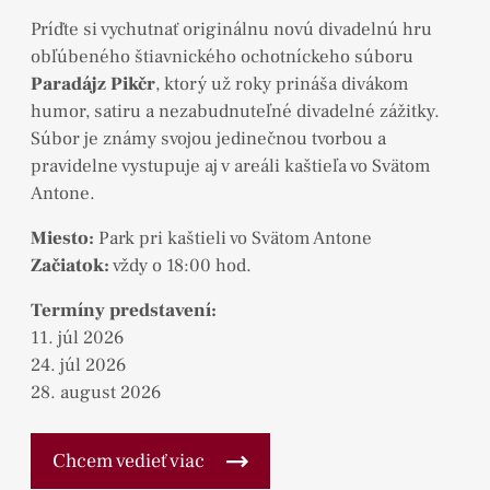
Príďte si vychutnať originálnu novú divadelnú hru
obľúbeného štiavnického ochotníckeho súboru
Paradájz Pikčr
, ktorý už roky prináša divákom
humor, satiru a nezabudnuteľné divadelné zážitky.
Súbor je známy svojou jedinečnou tvorbou a
pravidelne vystupuje aj v areáli kaštieľa vo Svätom
Antone.
Miesto:
Park pri kaštieli vo Svätom Antone
Začiatok:
vždy o 18:00 hod.
Termíny predstavení:
11. júl 2026
24. júl 2026
28. august 2026
Chcem vedieť viac