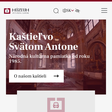
SK
Kaštieľ vo
Svätom Antone
Národná kultúrna pamiatka od roku
1985.
O našom kaštieli
Pause