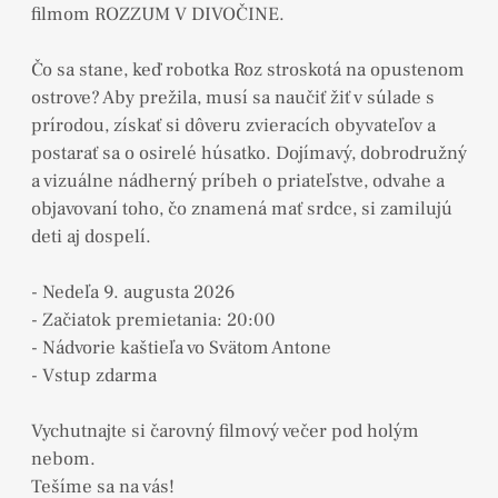
filmom ROZZUM V DIVOČINE.
Čo sa stane, keď robotka Roz stroskotá na opustenom
ostrove? Aby prežila, musí sa naučiť žiť v súlade s
prírodou, získať si dôveru zvieracích obyvateľov a
postarať sa o osirelé húsatko. Dojímavý, dobrodružný
a vizuálne nádherný príbeh o priateľstve, odvahe a
objavovaní toho, čo znamená mať srdce, si zamilujú
deti aj dospelí.
- Nedeľa 9. augusta 2026
- Začiatok premietania: 20:00
- Nádvorie kaštieľa vo Svätom Antone
- Vstup zdarma
Vychutnajte si čarovný filmový večer pod holým
nebom.
Tešíme sa na vás!