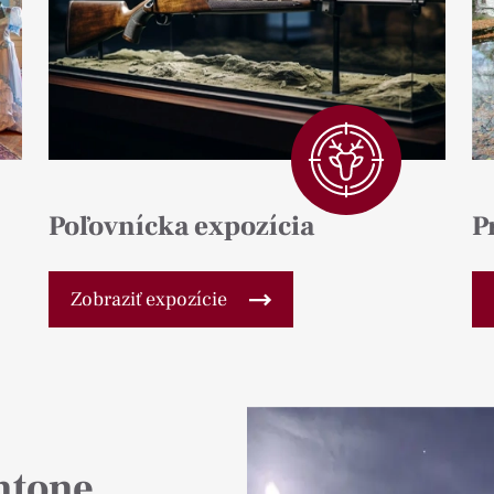
Poľovnícka expozícia
P
Zobraziť expozície
ntone