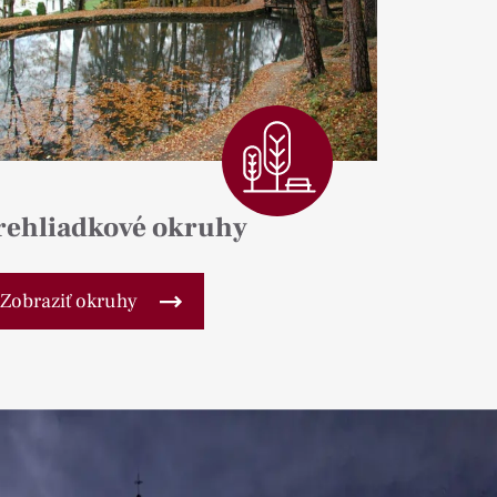
rehliadkové okruhy
Zobraziť okruhy