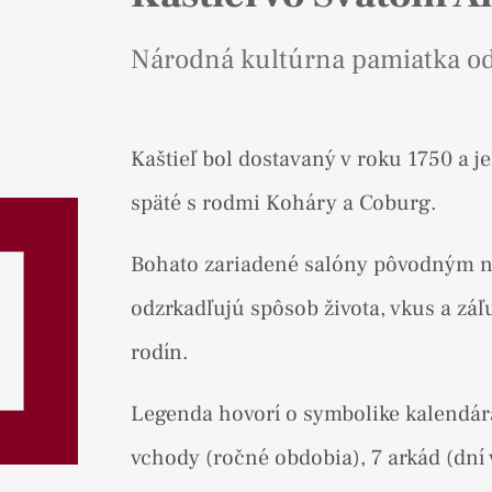
Národná kultúrna pamiatka od
Kaštieľ bol dostavaný v roku 1750 a j
späté s rodmi Koháry a Coburg.
Bohato zariadené salóny pôvodným 
odzrkadľujú spôsob života, vkus a zá
rodín.
Legenda hovorí o symbolike kalendár
vchody (ročné obdobia), 7 arkád (dní v