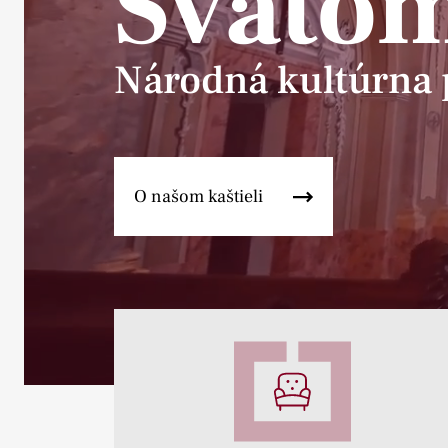
Sväto
Národná kultúrna 
O našom kaštieli
Pause