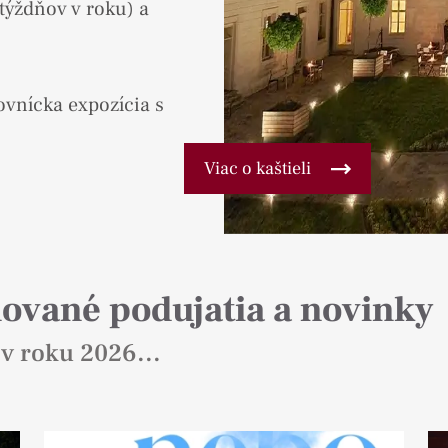
týždňov v roku) a
ovnícka expozícia s
Viac o kaštieli
nované podujatia a novinky
 v roku 2026...