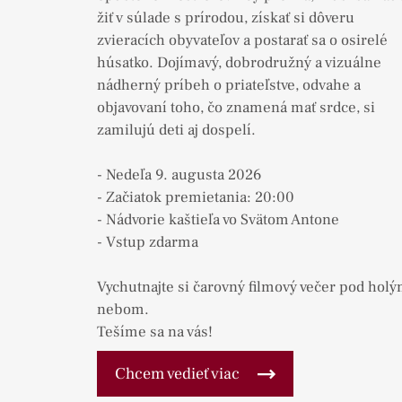
žiť v súlade s prírodou, získať si dôveru
zvieracích obyvateľov a postarať sa o osirelé
húsatko. Dojímavý, dobrodružný a vizuálne
nádherný príbeh o priateľstve, odvahe a
objavovaní toho, čo znamená mať srdce, si
zamilujú deti aj dospelí.
- Nedeľa 9. augusta 2026
- Začiatok premietania: 20:00
- Nádvorie kaštieľa vo Svätom Antone
- Vstup zdarma
Vychutnajte si čarovný filmový večer pod hol
nebom.
Tešíme sa na vás!
Chcem vedieť viac