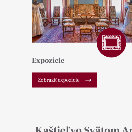
Expozície
Zobraziť expozície
Kaštieľ vo Svätom A