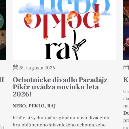
28. augusta 2026
I
Ochotnícke divadlo Paradájz
K
Pikčr uvádza novinku leta
Ga
2026!
ak
NEBO, PEKLO, RAJ
na
Du
Príďte si vychutnať originálnu novú divadelnú
pr
hru obľúbeného štiavnického ochotníckeho
iť
sp