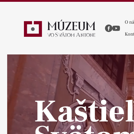
O n
Kont
Kaštieľ