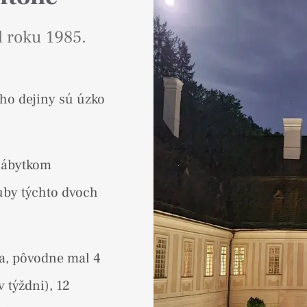
 roku 1985.
eho dejiny sú úzko
nábytkom
ľuby týchto dvoch
a, pôvodne mal 4
 týždni), 12