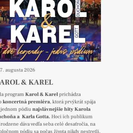
7. augusta 2026
AROL & KAREL
la program
Karol & Karel
prichádza
o
koncertná premiéra
, ktorá prvýkrát spája
 jednom pódiu
najslávnejšie hity Karola
choňa a Karla Gotta.
Hoci ich publikum
irodzene dáva vedľa seba celé desaťročia, na
oločnom pódiu sa počas života nikdy nestretli.