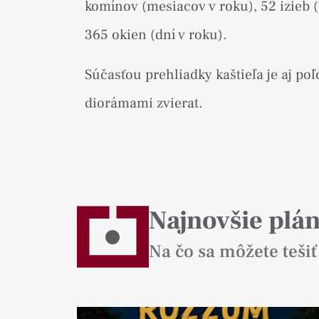
komínov (mesiacov v roku), 52 izieb (
365 okien (dní v roku).
Súčasťou prehliadky kaštieľa je aj poľ
diorámami zvierat.
Najnovšie plá
Na čo sa môžete tešiť