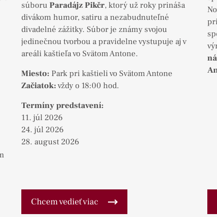
súboru
Paradájz Pikčr
, ktorý už roky prináša
No
divákom humor, satiru a nezabudnuteľné
pr
divadelné zážitky. Súbor je známy svojou
sp
jedinečnou tvorbou a pravidelne vystupuje aj v
vý
areáli kaštieľa vo Svätom Antone.
ná
An
Miesto:
Park pri kaštieli vo Svätom Antone
Začiatok:
vždy o 18:00 hod.
Termíny predstavení:
11. júl 2026
24. júl 2026
28. august 2026
ým
Chcem vedieť viac