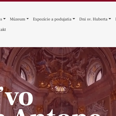
ás
Múzeum
Expozície a podujatia
Dni sv. Huberta
akt
 vo