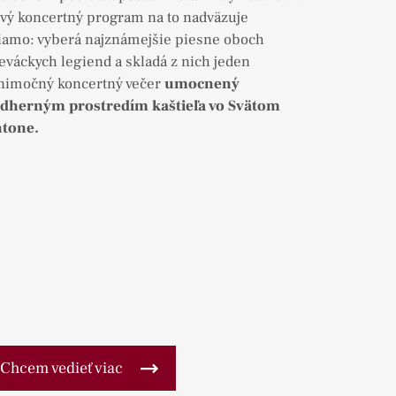
vý koncertný program na to nadväzuje
iamo: vyberá najznámejšie piesne oboch
eváckych legiend a skladá z nich jeden
nimočný koncertný večer
umocnený
dherným prostredím kaštieľa vo Svätom
tone.
Chcem vedieť viac