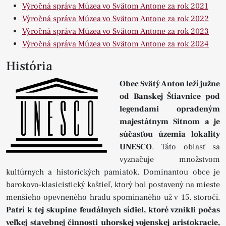
Výročná správa Múzea vo Svätom Antone za rok 2021
Výročná správa Múzea vo Svätom Antone za rok 2022
Výročná správa Múzea vo Svätom Antone za rok 2023
Výročná správa Múzea vo Svätom Antone za rok 2024
História
Obec Svätý Anton leží južne
od Banskej Štiavnice pod
legendami opradeným
majestátnym Sitnom a je
súčasťou územia lokality
UNESCO
. Táto oblasť sa
vyznačuje množstvom
kultúrnych a historických pamiatok. Dominantou obce je
barokovo-klasicistický kaštieľ, ktorý bol postavený na mieste
menšieho opevneného hradu spomínaného už v 15. storočí.
Patrí k tej skupine feudálnych sídiel, ktoré vznikli počas
veľkej stavebnej činnosti uhorskej vojenskej aristokracie,