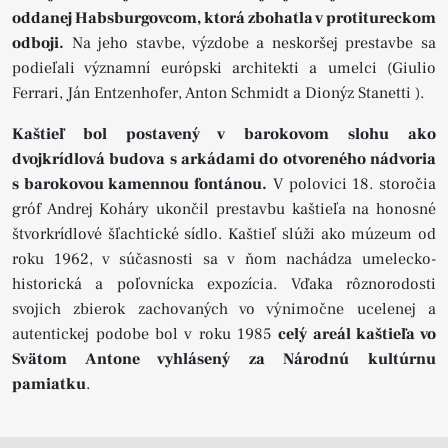
oddanej Habsburgovcom, ktorá zbohatla v protitureckom
odboji.
Na jeho stavbe, výzdobe a neskoršej prestavbe sa
podieľali významní európski architekti a umelci (Giulio
Ferrari, Ján Entzenhofer, Anton Schmidt a Dionýz Stanetti ).
Kaštieľ bol postavený v barokovom slohu ako
dvojkrídlová budova s arkádami do otvoreného nádvoria
s barokovou kamennou fontánou.
V polovici 18. storočia
gróf Andrej Koháry ukončil prestavbu kaštieľa na honosné
štvorkrídlové šľachtické sídlo. Kaštieľ slúži ako múzeum od
roku 1962, v súčasnosti sa v ňom nachádza umelecko-
historická a poľovnícka expozícia. Vďaka rôznorodosti
svojich zbierok zachovaných vo výnimočne ucelenej a
autentickej podobe bol v roku 1985
celý areál kaštieľa vo
Svätom Antone vyhlásený za Národnú kultúrnu
pamiatku
.