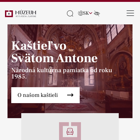
SK
Kaštieľ vo
Svätom Antone
Národná kultúrna pamiatka od roku
1985.
O našom kaštieli
Pause