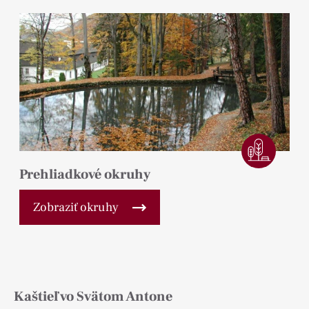
Prehliadkové okruhy
Zobraziť okruhy
Kaštieľ vo Svätom Antone