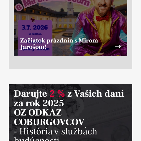
Začiatok prázdnin s Mirom
Jarošom!
Darujte
2 %
z Vašich daní
za rok 2025
OZ ODKAZ
COBURGOVCOV
- História v službách
budúcnosti