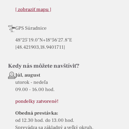
[ zobraziť mapu ]
GPS Súradnice
48°25'19.0"N+18°56'27.8"E
[48.421903,18.9401711]
Kedy nás môžete navštíviť?
Júl, august
utorok - nedeľa
09.00 - 16.00 hod.
pondelky zatvorené!
Obedná prestávka:
od 12.30 hod. do 13.00 hod.
Sprevádza sa základný a veľký okruh.