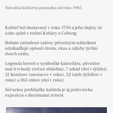
Národná kultúrna pamiatka od roku 1985.
Kaštieľ bol dostavaný v roku 1750 a jeho dejiny sú
úzko späté s rodmi Koháry a Coburg.
Bohato zariadené salóny pôvodným nábytkom
odzrkadľujú spôsob života, vkus a záľuby týchto
dvoch rodín.
Legenda hovorí o symbolike kalendára, pôvodne
mal 4 vchody (ročné obdobia), 7 arkád (dní v týždni),
12 komínov (mesiacov v roku), 52 izieb (týždňov v
roku) a 365 okien (dní v roku).
Súčasťou prehliadky kaštieľa je aj poľovnícka
expozícia s diorámami zvierat.