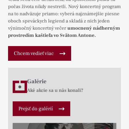
počas života nikdy nestretli. Nový koncertný program
na to nadväzuje priamo: vyberá najznámejšie piesne
oboch speváckych legiend a skladá z nich jeden
výnimočný koncertný večer
umocnený nádherným
prostredím kaštieľa vo Svätom Antone.
Chcem vedieť viac
Galérie
Aké akcie sa u nás konali?
Prejsť do galérií