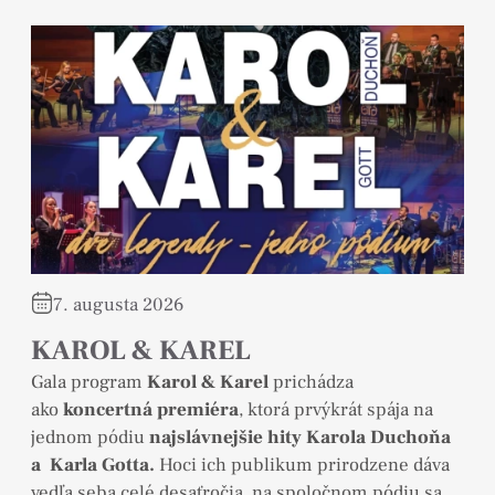
7. augusta 2026
KAROL & KAREL
Gala program
Karol & Karel
prichádza
ako
koncertná premiéra
, ktorá prvýkrát spája na
jednom pódiu
najslávnejšie hity Karola Duchoňa
a Karla Gotta.
Hoci ich publikum prirodzene dáva
vedľa seba celé desaťročia, na spoločnom pódiu sa