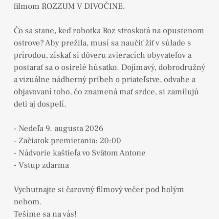
filmom ROZZUM V DIVOČINE.
Čo sa stane, keď robotka Roz stroskotá na opustenom
ostrove? Aby prežila, musí sa naučiť žiť v súlade s
prírodou, získať si dôveru zvieracích obyvateľov a
postarať sa o osirelé húsatko. Dojímavý, dobrodružný
a vizuálne nádherný príbeh o priateľstve, odvahe a
objavovaní toho, čo znamená mať srdce, si zamilujú
deti aj dospelí.
- Nedeľa 9. augusta 2026
- Začiatok premietania: 20:00
- Nádvorie kaštieľa vo Svätom Antone
- Vstup zdarma
Vychutnajte si čarovný filmový večer pod holým
nebom.
Tešíme sa na vás!