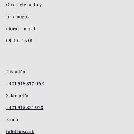
Otváracie hodiny
Júl a august
utorok - nedeľa
09.00 - 16.00
Pokladňa
+421 918 877 062
Sekretariát
+421 915 821 973
E-mail
info@msa.sk