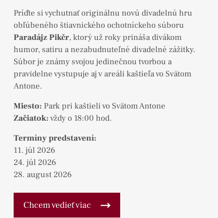
Príďte si vychutnať originálnu novú divadelnú hru
obľúbeného štiavnického ochotníckeho súboru
Paradájz Pikčr
, ktorý už roky prináša divákom
humor, satiru a nezabudnuteľné divadelné zážitky.
Súbor je známy svojou jedinečnou tvorbou a
pravidelne vystupuje aj v areáli kaštieľa vo Svätom
Antone.
Miesto:
Park pri kaštieli vo Svätom Antone
Začiatok:
vždy o 18:00 hod.
Termíny predstavení:
11. júl 2026
24. júl 2026
28. august 2026
Chcem vedieť viac