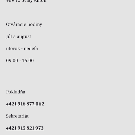
969 72 Svätý Anton
Otváracie hodiny
Júl a august
utorok - nedeľa
09.00 - 16.00
Pokladňa
+421 918 877 062
Sekretariát
+421 915 821 973