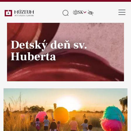
SK
Detský deň sv.
Huberta
Pause