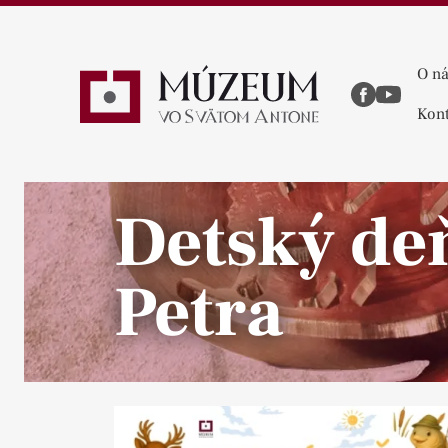
O n
Kont
Detský de
Petra
Pause