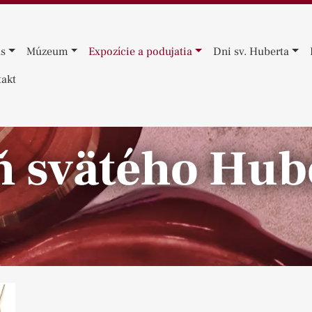
ás
Múzeum
Expozície a podujatia
Dni sv. Huberta
akt
ň svätého Hub