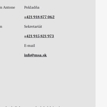
m Antone
Pokladňa
+421 918 877 062
on
Sekretariát
+421 915 821 973
E-mail
info@msa.sk