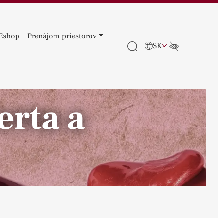
Eshop
Prenájom priestorov
SK
erta a