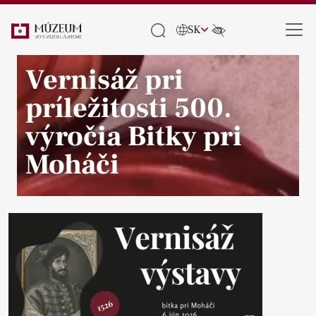
SK
Vernisáž pri
príležitosti 500.
výročia Bitky pri
Moháči
Pause