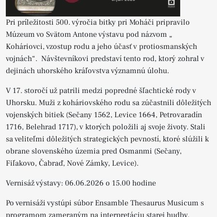
Pri príležitosti 500. výročia bitky pri Moháči pripravilo
Múzeum vo Svätom Antone výstavu pod názvom „
Koháriovci, vzostup rodu a jeho účasť v protiosmanských
vojnách“. Návštevníkovi predstaví tento rod, ktorý zohral v
dejinách uhorského kráľovstva významnú úlohu.
V 17. storočí už patrili medzi popredné šľachtické rody v
Uhorsku. Muži z koháriovského rodu sa zúčastnili dôležitých
vojenských bitiek (Sečany 1562, Levice 1664, Petrovaradín
1716, Belehrad 1717), v ktorých položili aj svoje životy. Stali
sa veliteľmi dôležitých strategických pevností, ktoré slúžili k
obrane slovenského územia pred Osmanmi (Sečany,
Fiľakovo, Čabraď, Nové Zámky, Levice).
Vernisáž výstavy: 06.06.2026 o 15.00 hodine
Po vernisáži vystúpi súbor Ensamble Thesaurus Musicum s
programom zameraným na interpretáciu starej hudby.