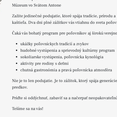
Múzeum vo Svätom Antone
Zažite jedinečné podujatie, ktoré spája tradície, prírodu
kaštieľa. Dva dni plné zážitkov vás vtiahnu do sveta poľov
Čaká vás bohatý program pre poľovníkov aj širokú verejno
ukážky poľovníckych tradícií a zvykov
hudobné vystúpenia a sprievodný kultúrny program
sokoliarske vystúpenia, poľovnícka kynológia
aktivity pre rodiny s deťmi
chutná gastronómia a pravá poľovnícka atmosféra
Nie je to len podujatie. Je to zážitok, ktorý spája generáci
predkov.
Príďte si oddýchnuť, zabaviť sa a načerpať neopakovateľnú
Tešíme sa na vás!