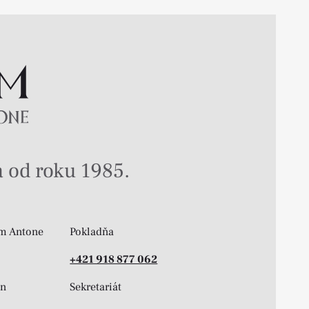
 od roku 1985.
m Antone
Pokladňa
+421 918 877 062
on
Sekretariát