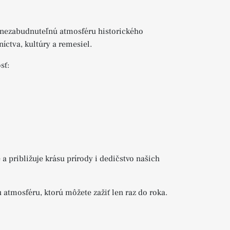
 a nezabudnuteľnú atmosféru historického
níctva, kultúry a remesiel.
sť:
e a približuje krásu prírody i dedičstvo našich
 atmosféru, ktorú môžete zažiť len raz do roka.