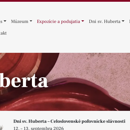
ás
Múzeum
Expozície a podujatia
Dni sv. Huberta
akt
berta
Dni sv. Huberta – Celoslovenské poľovnícke slávnosti
12. – 13. septembra 2026