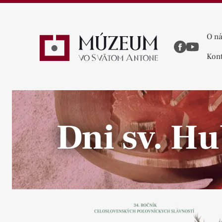
O n
Kont
Dni sv. Hu
Pause