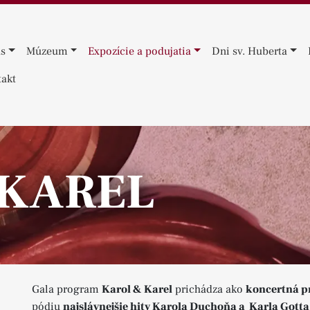
ás
Múzeum
Expozície a podujatia
Dni sv. Huberta
akt
 KAREL
Gala program
Karol & Karel
prichádza ako
koncertná p
pódiu
najslávnejšie hity Karola Duchoňa a Karla Gotta