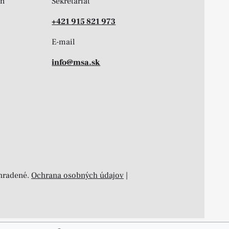
on
Sekretariát
+421 915 821 973
E-mail
info@msa.sk
yhradené.
Ochrana osobných údajov
|