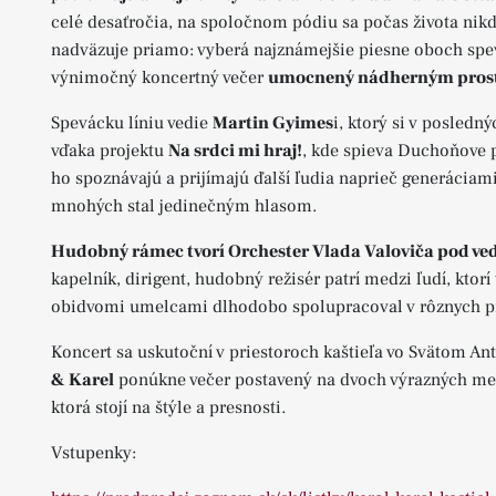
celé desaťročia, na spoločnom pódiu sa počas života nikd
nadväzuje priamo: vyberá najznámejšie piesne oboch spev
výnimočný koncertný večer
umocnený nádherným prostr
Spevácku líniu vedie
Martin Gyimes
i, ktorý si v posled
vďaka projektu
Na srdci mi hraj!
, kde spieva Duchoňove 
ho spoznávajú a prijímajú ďalší ľudia naprieč generáciam
mnohých stal jedinečným hlasom.
Hudobný rámec tvorí Orchester Vlada Valoviča pod ve
kapelník, dirigent, hudobný režisér patrí medzi ľudí, kto
obidvomi umelcami dlhodobo spolupracoval v rôznych p
Koncert sa uskutoční v priestoroch kaštieľa vo Svätom An
& Karel
ponúkne večer postavený na dvoch výrazných men
ktorá stojí na štýle a presnosti.
Vstupenky: