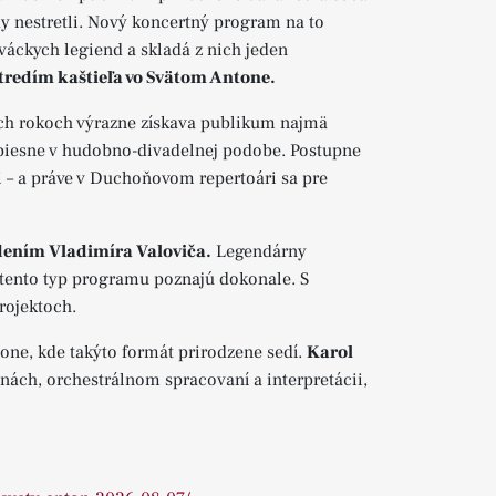
y nestretli. Nový koncertný program na to
áckych legiend a skladá z nich jeden
edím kaštieľa vo Svätom Antone.
ných rokoch výrazne získava publikum najmä
piesne v hudobno-divadelnej podobe. Postupne
i – a práve v Duchoňovom repertoári sa pre
dením Vladimíra Valoviča.
Legendárny
rí tento typ programu poznajú dokonale. S
rojektoch.
tone, kde takýto formát prirodzene sedí.
Karol
ách, orchestrálnom spracovaní a interpretácii,