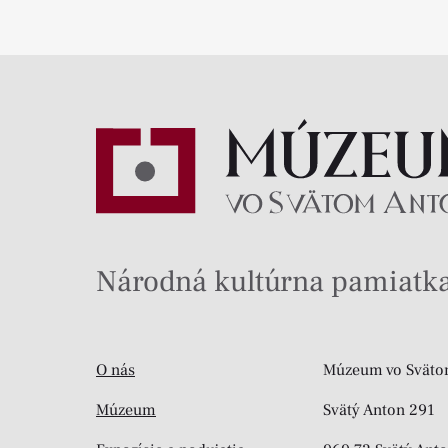
Národná kultúrna pamiatka
O nás
Múzeum vo Sväto
Múzeum
Svätý Anton 291