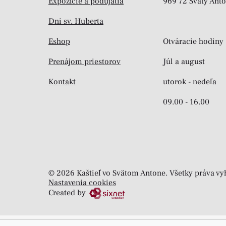
Expozície a podujatia
969 72 Svätý Ant
Dni sv. Huberta
Eshop
Otváracie hodiny
Prenájom priestorov
Júl a august
Kontakt
utorok - nedeľa
09.00 - 16.00
© 2026 Kaštieľ vo Svätom Antone. Všetky práva v
Nastavenia cookies
Created by