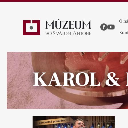
O n
Kont
KAROL &
Pause