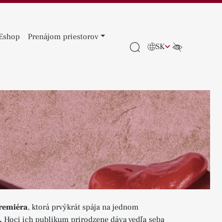
Eshop
Prenájom priestorov
SK
remiéra
, ktorá prvýkrát spája na jednom
.
Hoci ich publikum prirodzene dáva vedľa seba