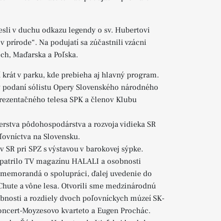
esli v duchu odkazu legendy o sv. Hubertovi
v prírode“. Na podujatí sa zúčastnili vzácni
ech, Maďarska a Poľska.
í krát v parku, kde prebieha aj hlavný program.
v podaní sólistu Opery Slovenského národného
rezentačného telesa SPK a členov Klubu
erstva pôdohospodárstva a rozvoja vidieka SR
ľovníctva na Slovensku.
SR pri SPZ s výstavou v barokovej sýpke.
u patrilo TV magazínu HALALI a osobnosti
ré memorandá o spolupráci, ďalej uvedenie do
 Chute a vône lesa. Otvorili sme medzinárodnú
nosti a rozdiely dvoch poľovníckych múzeí SK-
ncert-Moyzesovo kvarteto a Eugen Prochác.