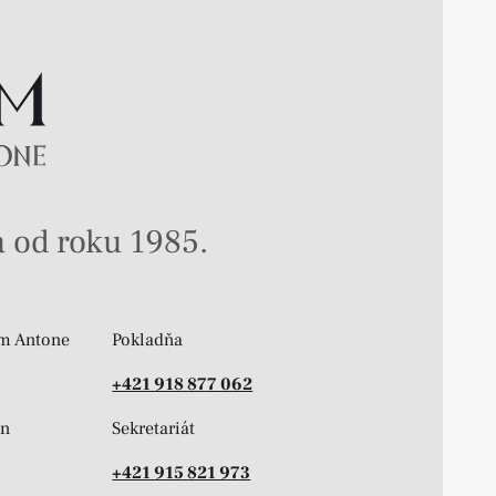
 od roku 1985.
m Antone
Pokladňa
+421 918 877 062
on
Sekretariát
+421 915 821 973