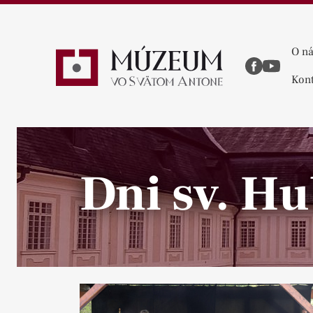
O n
Kont
Dni sv. H
Pause