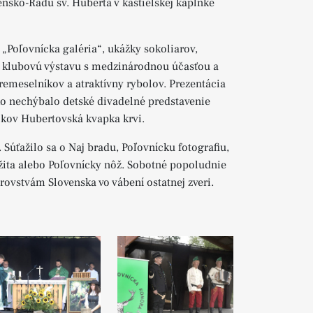
sko-Řádu sv. Huberta v kaštieľskej kaplnke
u „Poľovnícka galéria“, ukážky sokoliarov,
u klubovú výstavu s medzinárodnou účasťou a
 remeselníkov a atraktívny rybolov. Prezentácia
o nechýbalo detské divadelné predstavenie
okov Hubertovská kvapka krvi.
 Súťažilo sa o Naj bradu, Poľovnícku fotografiu,
 žita alebo Poľovnícky nôž. Sobotné popoludnie
rovstvám Slovenska vo vábení ostatnej zveri.