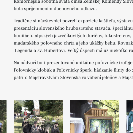
Komornejšia sobotná svätá omša Zemskej Komendy Sloven
bola spríjemnením duchovného odkazu.
Tradične si návštevníci pozreli expozície kaštieľa, výstav
prezentáciu slovenského hrubosrstého stavača, špeciáln
bonitáciu alpských jazvečíkovitých duričov, lukostrelcov,
maďarského poľovného chrta a jeho ukážky behu. Rovnak
Legenda o sv. Hubertovi. Veľký úspech má už niekoľko r
Na nádvorí boli prezentované unikátne poľovnícke trofeje.
Poľovnícky klobúk a Poľovnícky šperk, hádzanie flinty do
patrilo Majstrovstvám Slovenska vo vábení jeleňov a Majst