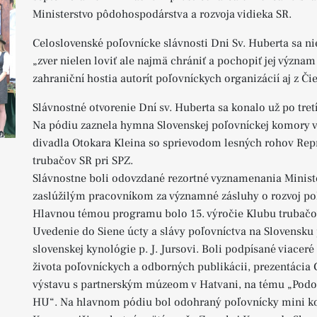
Ministerstvo pôdohospodárstva a rozvoja vidieka SR.
Celoslovenské poľovnícke slávnosti Dni Sv. Huberta sa ni
„zver nielen loviť ale najmä chrániť a pochopiť jej význam 
zahraniční hostia autorít poľovníckych organizácií aj z Či
Slávnostné otvorenie Dní sv. Huberta sa konalo už po tret
Na pódiu zaznela hymna Slovenskej poľovníckej komory 
divadla Otokara Kleina so sprievodom lesných rohov Rep
trubačov SR pri SPZ.
Slávnostne boli odovzdané rezortné vyznamenania Minist
zaslúžilým pracovníkom za významné zásluhy o rozvoj po
Hlavnou témou programu bolo 15. výročie Klubu trubačov 
Uvedenie do Siene úcty a slávy poľovníctva na Slovensk
slovenskej kynológie p. J. Jursovi. Boli podpísané viace
života poľovníckych a odborných publikácii, prezentácia
výstavu s partnerským múzeom v Hatvani, na tému „Podob
HU“. Na hlavnom pódiu bol odohraný poľovnícky mini ko