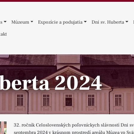
ás
Múzeum
Expozície a podujatia
Dni sv. Huberta
akt
uberta 2024
32. ročník Celoslovenských poľovníckych slávností Dni sv
septembra 2024 v krásnom prostredí areálu Múzea vo Svä