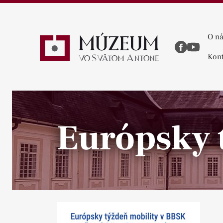
O n
Kont
Európsky 
Pause