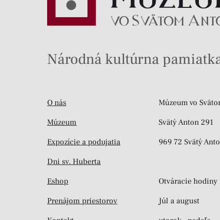
Národná kultúrna pamiatka
O nás
Múzeum vo Sväto
Múzeum
Svätý Anton 291
Expozície a podujatia
969 72 Svätý Ant
Dni sv. Huberta
Eshop
Otváracie hodiny
Prenájom priestorov
Júl a august