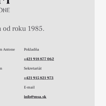
 od roku 1985.
m Antone
Pokladňa
+421 918 877 062
on
Sekretariát
+421 915 821 973
E-mail
info@msa.sk