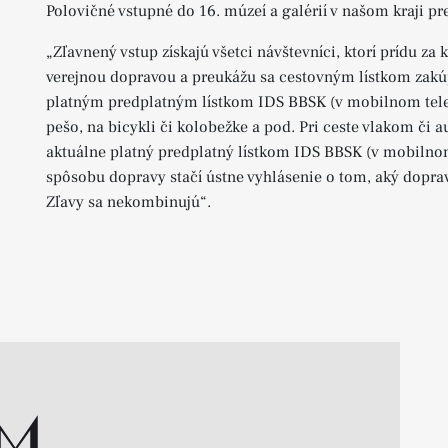
Polovičné vstupné do 16. múzeí a galérií v našom kraji pr
„Zľavnený vstup získajú všetci návštevníci, ktorí prídu z
verejnou dopravou a preukážu sa cestovným lístkom zakú
platným predplatným lístkom IDS BBSK (v mobilnom telef
pešo, na bicykli či kolobežke a pod. Pri ceste vlakom či 
aktuálne platný predplatný lístkom IDS BBSK (v mobilnom
spôsobu dopravy stačí ústne vyhlásenie o tom, aký dopravn
Zľavy sa nekombinujú“.