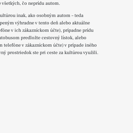
e všetkých, čo neprídu autom.
a kultúrou inak, ako osobným autom – teda
peným výhradne v tento deň alebo aktuálne
óne v ich zákazníckom účte), prípadne prídu
autobusom predložte cestovný lístok, alebo
 telefóne v zákazníckom účte) v prípade iného
ý prostriedok ste pri ceste za kultúrou využili.