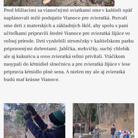
Pred blížiacimi sa vianočnými sviatkami sme v kaštieli opäť
naplánovali milé podujatie Vianoce pre zvieratká. Pozvali
sme deti z materských a základných škôl, aby spolu s pani
učiteľkami pripravili štedré Vianoce pre zvieratká žijúce vo
voľnej prírode. Deti vyzdobili stromčeky v kaštieľskom parku
pripravenými dobrotami. Jabĺčka, mrkvičky, suchý chlebík
ale aj kukuricu a ovos zvieratká veľmi privítali. Vtáčikom
nasypali do kŕmidiel slnečnicu a pre zvieratká žijúce v lese
pripravia kŕmidlo plné sena. A nielen my ale aj zvieratká
budú mať krásne Vianoce.