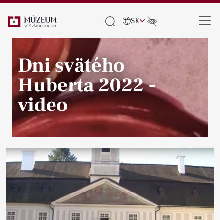
SK
Dni svätého
Huberta 2022 -
video
Pause