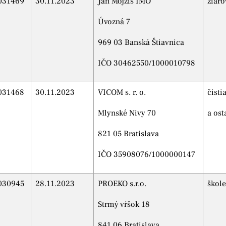
031469
30.11.2023
Ján Mojžiš IMO
žiar
Úvozná 7
969 03 Banská Štiavnica
IČO 30462550/1000010798
031468
30.11.2023
VICOM s. r. o.
čisti
Mlynské Nivy 70
a ost
821 05 Bratislava
IČO 35908076/1000000147
030945
28.11.2023
PROEKO s.r.o.
škole
Strmý vŕšok 18
841 06 Bratislava