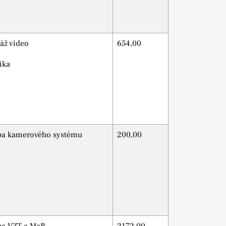
áž video
654,00
ika
ba kamerového systému
200,00