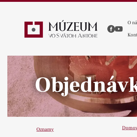
O n
Kont
Objednáv
Pause
Domo
Oznamy