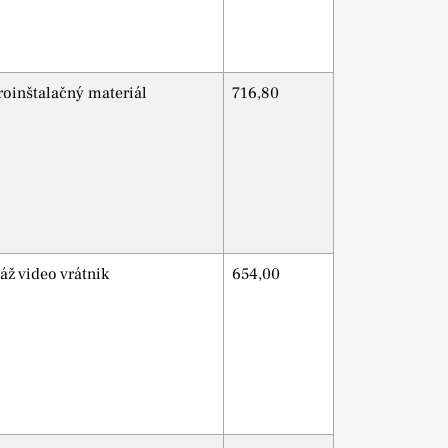
roinštalačný materiál
716,80
ž video vrátnik
654,00