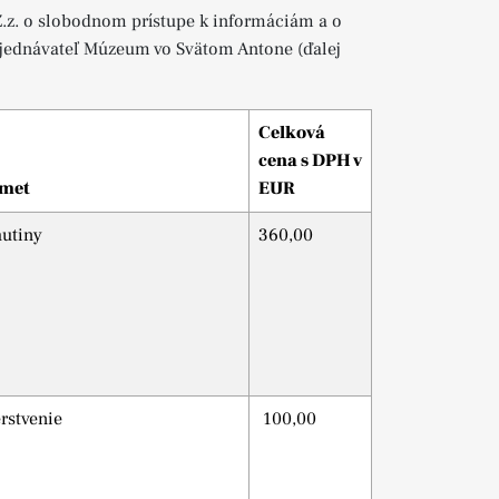
Z.z. o slobodnom prístupe k informáciám a o
bjednávateľ Múzeum vo Svätom Antone (ďalej
Celková
cena s DPH v
met
EUR
utiny
360,00
rstvenie
100,00