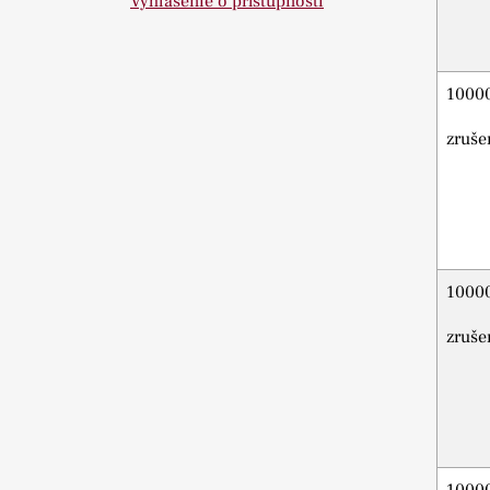
Vyhlásenie o prístupnosti
1000
zruše
1000
zruše