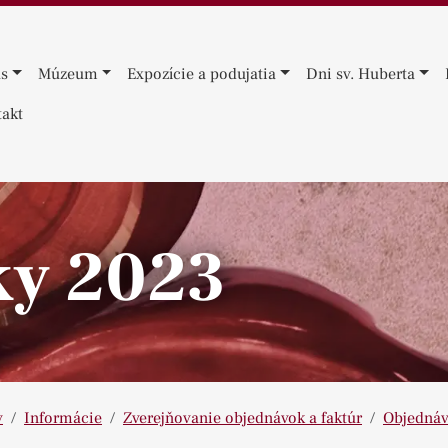
ás
Múzeum
Expozície a podujatia
Dni sv. Huberta
akt
ky 2023
v
Informácie
Zverejňovanie objednávok a faktúr
Objedná