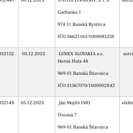
032447
06.12.2023
UNITECHNOLOGY, s. r. o.
údrž
Garbanka 1
974 11 Banská Bystrica
IČO 36621161/1000081258
032152
05.12.2023
GIMEX SLOVAKIA a.s.
servi
Horná Huta 48
969 01 Banská Štiavnica
IČO 31567070/1000002842
032148
05.12.2023
Ján Mojžiš IMO
elekt
Úvozná 7
969 01 Banská Štiavnica