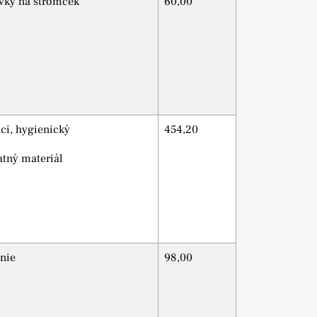
ovky na stromček
60,00
aci, hygienický
454,20
atný materiál
nie
98,00