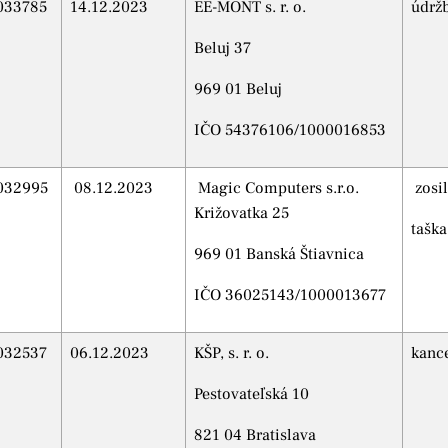
033785
14.12.2023
EE-MONT s. r. o.
údrž
Beluj 37
969 01 Beluj
IČO 54376106/1000016853
032995
08.12.2023
Magic Computers s.r.o.
zosi
Križovatka 25
tašk
969 01 Banská Štiavnica
IČO 36025143/1000013677
032537
06.12.2023
KŠP, s. r. o.
kance
Pestovateľská 10
821 04 Bratislava