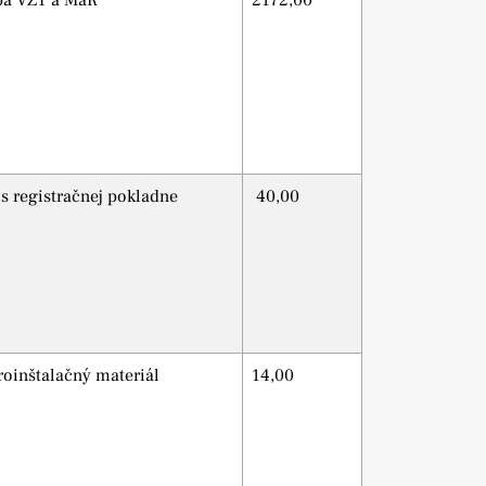
ba VZT a MaR
2172,00
s registračnej pokladne
40,00
roinštalačný materiál
14,00