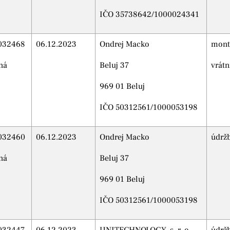
IČO 35738642/1000024341
032468
06.12.2023
Ondrej Macko
mont
ná
Beluj 37
vrátn
969 01 Beluj
IČO 50312561/1000053198
032460
06.12.2023
Ondrej Macko
údrž
ná
Beluj 37
969 01 Beluj
IČO 50312561/1000053198