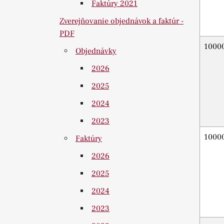
Faktúry 2021
Zverejňovanie objednávok a faktúr -
PDF
1000
Objednávky
2026
2025
2024
2023
1000
Faktúry
2026
2025
2024
2023