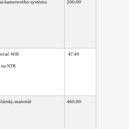
ba kamerového systému
200,00
lovač Wifi
47,40
a na NTB
lársky materiál
460,00