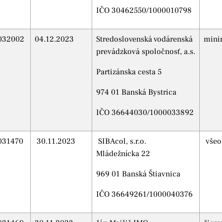
IČO 30462550/1000010798
032002
04.12.2023
Stredoslovenská vodárenská
mini
prevádzková spoločnosť, a.s.
Partizánska cesta 5
974 01 Banská Bystrica
IČO 36644030/1000033892
031470
30.11.2023
SIBAcol, s.r.o.
všeo
Mládežnícka 22
969 01 Banská Štiavnica
IČO 36649261/1000040376