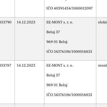
IČO 40391434/1000012097
033790
14.12.2023
EE-MONT s. r. o.
elekt
Beluj 37
969 01 Beluj
IČO 54376106/1000016853
033787
14.12.2023
EE-MONT s. r. o.
montá
Beluj 37
969 01 Beluj
IČO 54376106/1000016853