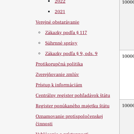
2022
1000
2021
Verejné obstarávanie
Zákazky podľa § 117
Súhrnné správy
Zákazky podľa § 9, ods. 9
1000
Protikorupčná politika
Zverejňovanie zmlúv
Prístup k informáciám
Centrálny register pohľadávok štátu
1000
Register ponúkaného majetku štátu
Oznamovanie protispoločenskej
činnosti